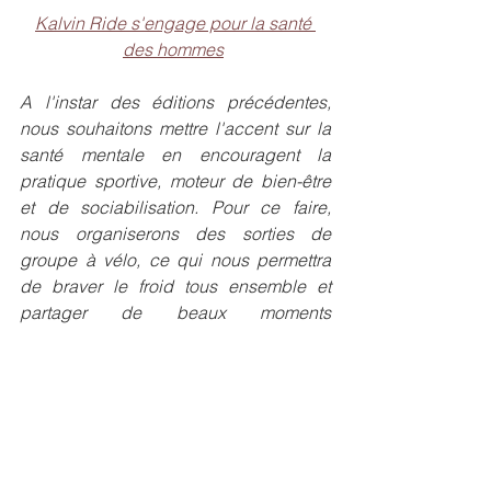
Kalvin Ride s'engage pour la santé 
des hommes
A l'instar des éditions précédentes, 
nous souhaitons mettre l'accent sur la 
santé mentale en encouragent la 
pratique sportive, moteur de bien-être 
et de sociabilisation. Pour ce faire, 
nous organiserons des sorties de 
groupe à vélo, ce qui nous permettra 
de braver le froid tous ensemble et 
partager de beaux moments 
automnaux.
Pour nous suivre et ne rien manquer, 
vous pouvez accéder à notre 
Strava 
ou 
à notre 
Instagram 
en cliquant sur les 
liens de votre réseau social préféré.